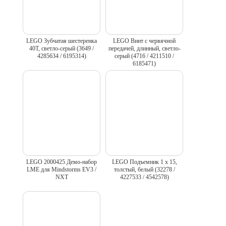
LEGO Зубчатая шестеренка
LEGO Винт с червячной
40T, светло-серый (3649 /
передачей, длинный, светло-
4285634 / 6195314)
серый (4716 / 4211510 /
6185471)
LEGO 2000425 Демо-набор
LEGO Подъемник 1 x 15,
LME для Mindstorms EV3 /
толстый, белый (32278 /
NXT
4227533 / 4542578)