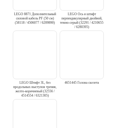
LEGO 8871 Дополнительный
LEGO Ось и штифт
силовой кабель PF (50 см)
перпендикулярный двойной,
(58118 / 4506077 / 6209890)
темно-серый (32291 / 4210655
/ 6280395)
LEGO Штифт 3L, без
4651445 Голова скелета
продольных выступов трения,
желто-коричневый (32556 /
4514554 / 6321305)