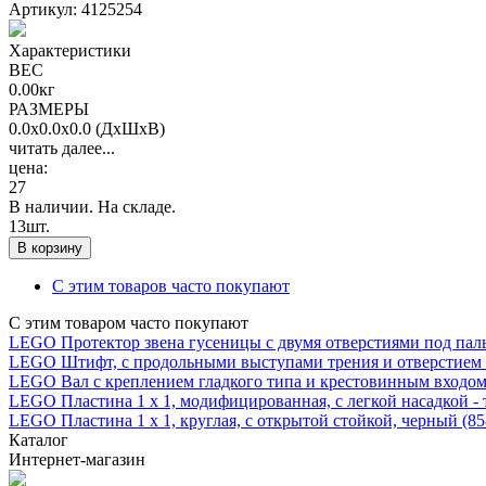
Артикул: 4125254
Характеристики
ВЕС
0.00
кг
РАЗМЕРЫ
0.
0
x
0.
0
x
0.
0
(ДxШxВ)
читать далее...
цена:
27
В наличии. На складе.
13
шт.
В корзину
С этим товаров часто покупают
С этим товаром часто покупают
LEGO Протектор звена гусеницы с двумя отверстиями под пальц
LEGO Штифт, с продольными выступами трения и отверстием по
LEGO Вал с креплением гладкого типа и крестовинным входом, ч
LEGO Пластина 1 x 1, модифицированная, с легкой насадкой - то
LEGO Пластина 1 x 1, круглая, с открытой стойкой, черный (858
Каталог
Интернет-магазин