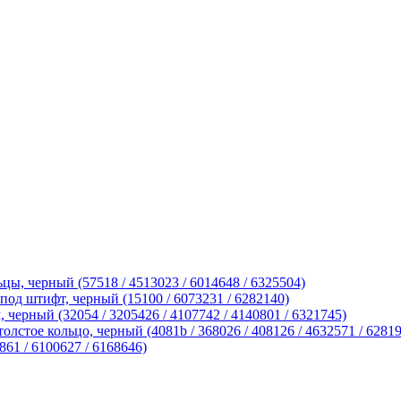
ы, черный (57518 / 4513023 / 6014648 / 6325504)
д штифт, черный (15100 / 6073231 / 6282140)
ерный (32054 / 3205426 / 4107742 / 4140801 / 6321745)
лстое кольцо, черный (4081b / 368026 / 408126 / 4632571 / 6281
61 / 6100627 / 6168646)